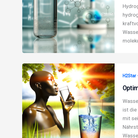
Hydrog
hydrog
kraftv
Wasser
moleku
H2Star 
Optim
Wasser
ist di
mit se
Nährst
Wasse