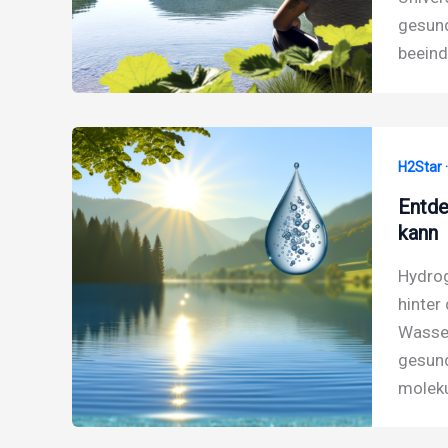
gesund
beeind
H2Star 
Entde
kann
Hydrog
hinter
Wasser
gesund
moleku