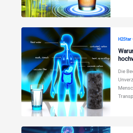
H2Star 
Warum
hochw
Die Be
Unverz
Mensch
Transp