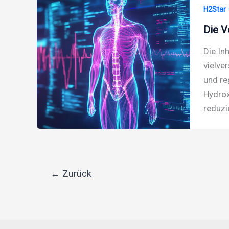
H2Star 
Die V
Die In
vielve
und re
Hydrox
reduzi
←
Zurück