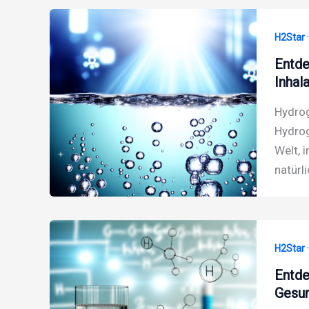
H2Star 
Entde
Inhal
Hydrog
Hydrog
Welt, 
natürl
H2Star 
Entde
Gesun