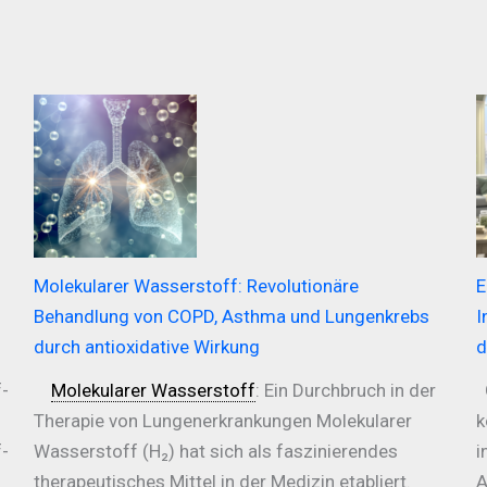
Molekularer Wasserstoff: Revolutionäre
E
Behandlung von COPD, Asthma und Lungenkrebs
I
durch antioxidative Wirkung
d
-
Molekularer Wasserstoff
: Ein Durchbruch in der
G
Therapie von Lungenerkrankungen Molekularer
k
-
Wasserstoff (H₂) hat sich als faszinierendes
i
therapeutisches Mittel in der Medizin etabliert.
A