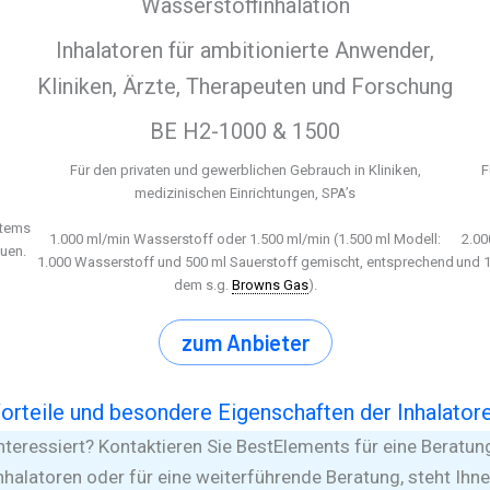
Wasserstoffinhalation
Inhalatoren für ambitionierte Anwender,
Kliniken, Ärzte, Therapeuten und Forschung
BE H2-1000 & 1500
Für den privaten und gewerblichen Gebrauch in Kliniken,
F
medizinischen Einrichtungen, SPA’s
stems
1.000 ml/min Wasserstoff oder 1.500 ml/min (1.500 ml Modell:
2.00
uen.
1.000 Wasserstoff und 500 ml Sauerstoff gemischt, entsprechend
und 1
dem s.g.
Browns Gas
).
zum Anbieter
orteile und besondere Eigenschaften der Inhalator
nteressiert? Kontaktieren Sie BestElements für eine Beratun
nhalatoren oder für eine weiterführende Beratung, steht Ih