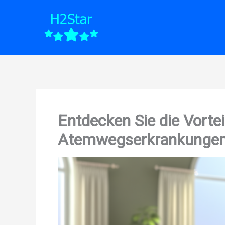
Zum
Inhalt
springen
Entdecken Sie die Vortei
Atemwegserkrankungen i