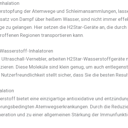
Inhalation
Verstopfung der Atemwege und Schleimansammlungen, lassen
insatz von Dampf über heißem Wasser, sind nicht immer effe
ge zu gelangen. Hier setzen die H2Star-Geräte an, die durch
etroffenen Regionen transportieren kann.
 Wasserstoff-Inhalatoren
Ultraschall-Vernebler, arbeiten H2Star-Wasserstoffgeräte mi
zieren. Diese Moleküle sind klein genug, um auch entlegens
Nutzerfreundlichkeit stellt sicher, dass Sie die besten Resul
alation
rstoff bietet eine einzigartige antioxidative und entzünd
ungsbedingten Atemwegserkrankungen. Durch die Reduzieru
eration und zu einer allgemeinen Stärkung der Immunfunkti