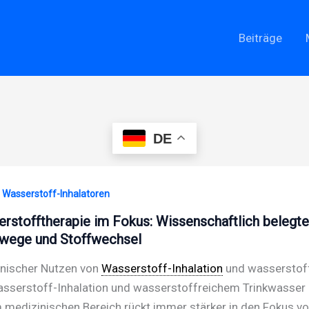
Beiträge
DE
· Wasserstoff-Inhalatoren
rstofftherapie im Fokus: Wissenschaftlich belegte 
wege und Stoffwechsel
nischer Nutzen von
Wasserstoff-Inhalation
und wasserstoff
sserstoff-Inhalation und wasserstoffreichem Trinkwasse
m medizinischen Bereich rückt immer stärker in den Fokus 