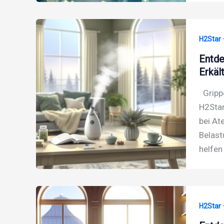
H2Star 
Entde
Erkäl
Grippe
H2Star
bei At
Belast
helfen
H2Star 