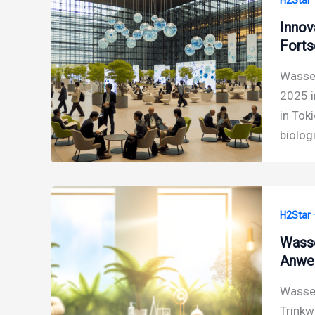
Innov
Forts
Wasser
2025 i
in Tok
biolog
H2Star 
Wasse
Anwe
Wasser
Trinkw