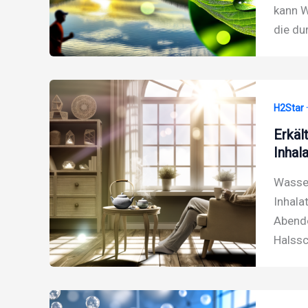
kann W
die du
H2Star 
Erkäl
Inhal
Wasser
Inhala
Abende
Halssc