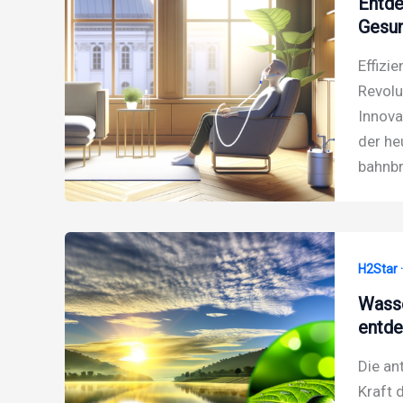
Entde
Gesun
Effizi
Revolu
Innova
der he
bahnbr
H2Star 
Wasse
entd
Die an
Kraft 