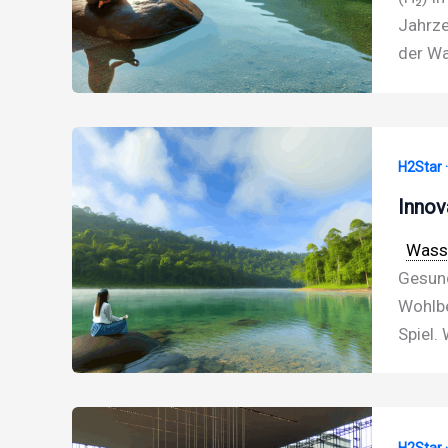
Jahrze
der Wa
H2Star 
Innov
Wasse
Gesund
Wohlbe
Spiel.
H2Star 