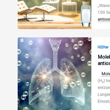
„Wasse
100 Se
antiox
H2Star 
Molek
antio
Mole
(H₂) ha
entzün
Lungen
Einsat