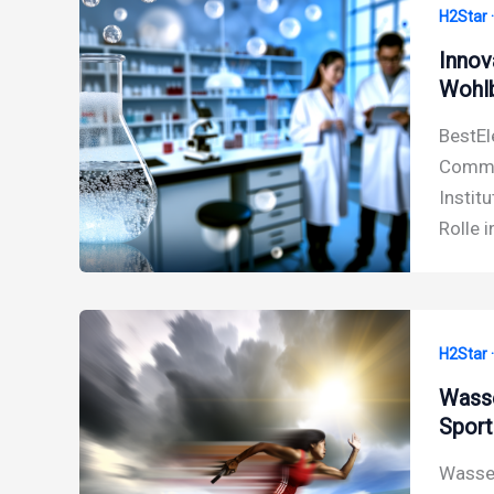
H2Star 
Innov
Wohlb
BestEl
Commun
Instit
Rolle 
H2Star 
Wasse
Sport
Wasser